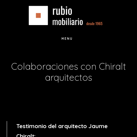
Saltar
Saltar
al
al
contenido
pie
principal
de
MENU
página
Colaboraciones con Chiralt
arquitectos
Testimonio del arquitecto Jaume
Chiralt: